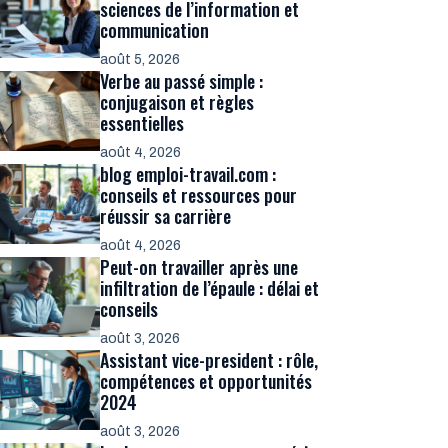
sciences de l’information et
communication
août 5, 2026
Verbe au passé simple :
conjugaison et règles
essentielles
août 4, 2026
blog emploi-travail.com :
conseils et ressources pour
réussir sa carrière
août 4, 2026
Peut-on travailler après une
infiltration de l’épaule : délai et
conseils
août 3, 2026
Assistant vice-president : rôle,
compétences et opportunités
2024
août 3, 2026