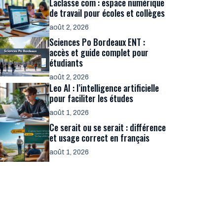
Laclasse com : espace numérique
de travail pour écoles et collèges
août 2, 2026
Sciences Po Bordeaux ENT :
accès et guide complet pour
étudiants
août 2, 2026
Leo AI : l’intelligence artificielle
pour faciliter les études
août 1, 2026
Ce serait ou se serait : différence
et usage correct en français
août 1, 2026