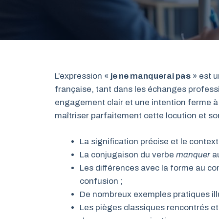
L’expression «
je ne manquerai pas
» est u
française, tant dans les échanges professi
engagement clair et une intention ferme à 
maîtriser parfaitement cette locution et so
La signification précise et le conte
La conjugaison du verbe
manquer
au
Les différences avec la forme au con
confusion ;
De nombreux exemples pratiques illu
Les pièges classiques rencontrés et